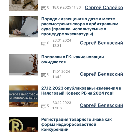
Сергей Салейко
0
18.09.2025 11:30
Порядок извещения о дате и месте
рассмотрения спора в арбитражном
суде (правила, используемые в
процедуре экзекватуры)
23.01.2024
Сергей Белявский
0
12:31
Поправки в ГК: какие новации
ожидаются
11.01.2024
Сергей Белявский
0
11:42
27.12.2023 опубликованы изменения в
Налоговый Кодекс РБ на 2024 год!
30.12.2023
Сергей Белявский
0
17:06
Регистрация товарного знака как
форма недобросовестной
конкуренции