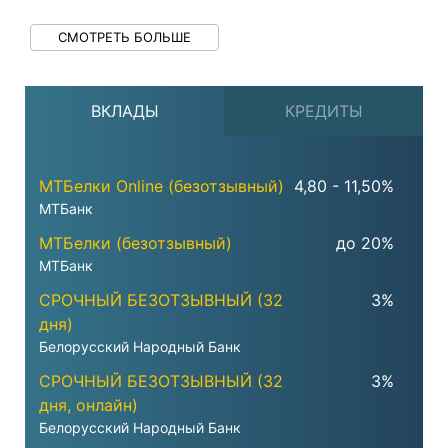
СМОТРЕТЬ БОЛЬШЕ
ВКЛАДЫ
КРЕДИТЫ
МТБелки Online (безотзывный)
4,80 - 11,50%
МТБанк
МТБелки (безотзывный)
до 20%
МТБанк
СРОЧНЫЙ БЕЗОТЗЫВНЫЙ (32
3%
дня)
Белорусский Народный Банк
СРОЧНЫЙ БЕЗОТЗЫВНЫЙ (32
3%
дня, онлайн)
Белорусский Народный Банк