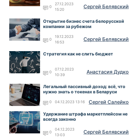
27.12.2023
Сергей Белявский
0
15:20
Открытие бизнес счета белорусской
компании за рубежом
19.12.2023
Сергей Белявский
0
16:53
Стратегия как не слить бюджет
07.12.2023
Анастасия Дудко
0
10:39
Легальный пассивный доход: всё, что
нужно знать о токенах в Беларуси
Сергей Салейко
0
04.12.2023 13:16
Удержание штрафа маркетплейсом не
всегда законно
04.12.2023
Сергей Белявский
0
13:03