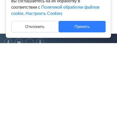
вы соглашаетесь на их обработку в
соответствии с
Политикой обработки файлов
cookie
.
Настроить Cookies
Отклонить
Принять
О компании
Контактная информация
Редакция
Размещение рекламы
Настройка файлов cookie
Byfin.by © 2019-2025 | Все права защищены.
Документы
При использовании материалов гиперссылка на Byfin.by обязательна.
ООО «Ювилс Лизинг» не является финансовой или микрофинансовой
организацией, не оказывает услуг по оформлению и предоставлению населению
микрозаймов, кредитов и других финансовых услуг, регулируемых Указом
Президента №394 "О привлечении и предоставлении займов, деятельности
микрофинансовых организаций" от 30.06.2014г.
ООО «Ювилс Лизинг» не осуществляет возмездное оказание консультационных
и (или) информационных услуг об условиях предоставления кредитов, займов,
условиях лизинга физическим лицам (за исключением индивидуальных
предпринимателей).
Владелец сайта: Ювилс Лизинг, УНП 192825384